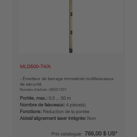
MLD500-T4/A
Émetteur de barrage immatériel multifaisceaux
de sécurité
Numéro d’article :
66501301
Portée, max.:
0,5 ... 50 m
Nombre de faisceaux:
4 pièce(s)
Fonctions:
Réduction de la portée
Aideàl'alignement laser intégrée:
Non
766,00 $ US*
Prix catalogue: