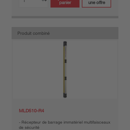
panier
une offre
Produit combiné
MLD510-R4
Récepteur de barrage immatériel multifaisceaux
de sécurité