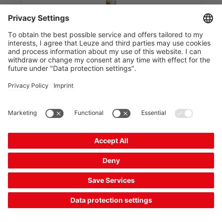
MLD510-XR2
Récepteur de barrage immatériel multifaisceaux
de sécurité
Numéro d’article :
66533500
Nombre de faisceaux:
2 pièce(s)
Fonctions:
Redémarrage automatique
1 107,00 $ US*
Prix catalogue:
Votre prix:
Se connecter
Disponible immédiatement
Comparer
Ajouter au
Demander
panier
une offre