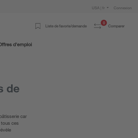
USA | fr
Connexion
0
Liste de favoris/demande
Comparer
Offres d'emploi
s de
pâtisserie car
 tous ces
révèle