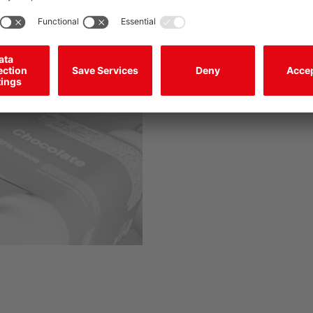
Solution :
La fourche mesurante GS 754 e
d'arêtes de très haute précisi
de bande très fine. La fourche
nombre de matériaux.