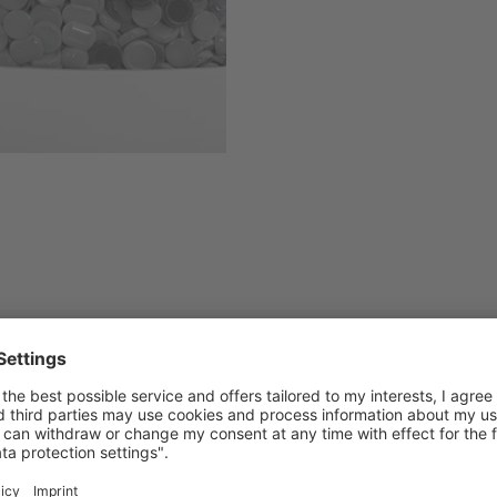
Condition :
Pour garantir un défilement par
de bande le long de la trajecto
précision requièrent un capteu