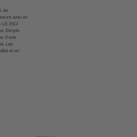
s de
ssure ainsi en
s LS 25CI
les Simple
és d'une
ne. Les
lité et en