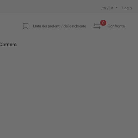
Italy | it
Login
0
Lista dei preferiti / delle richieste
Confronta
Carriera