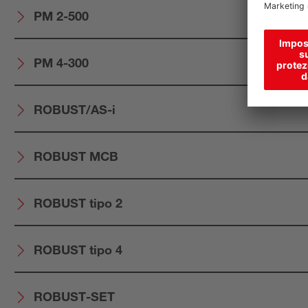
PM 2-500
PM 4-300
ROBUST/AS-i
ROBUST MCB
ROBUST tipo 2
ROBUST tipo 4
ROBUST-SET