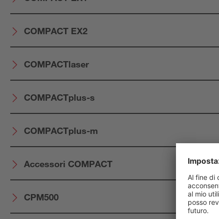
COMPACT EX2
COMPACTlaser
COMPACTplus-s
COMPACTplus-m
Accessori COMPACT
CPM500