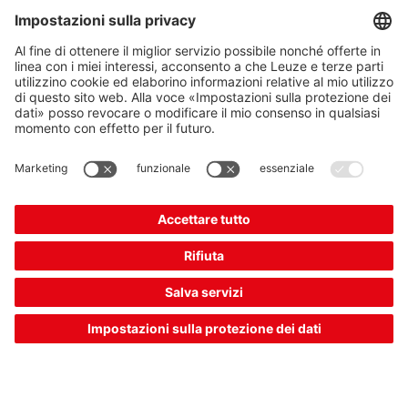
Confronta
Nel
Richiedi un
carrello
preventivo
BCB G30 H47 L060
Nastro a codici a barre