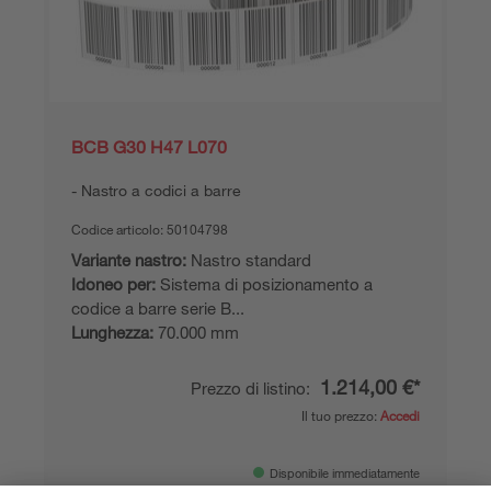
BCB G30 H47 L070
Nastro a codici a barre
Codice articolo:
50104798
Variante nastro:
Nastro standard
Idoneo per:
Sistema di posizionamento a
codice a barre serie B...
Lunghezza:
70.000 mm
1.214,00 €*
Prezzo di listino:
Il tuo prezzo:
Accedi
Disponibile immediatamente