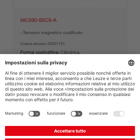
MC330-S2C5-A
Sensore magnetico codificato
Codice articolo:
63001121
Forma costruttiva:
Cilindrica
Collegamento:
Cavo con puntalini
Attribuzione contatti:
2NO
Punto di stacco (OFF), min.:
15 mm
78,00 €*
Prezzo di listino:
Il tuo prezzo:
Accedi
Disponibile immediatamente
Confronta
Nel
Richiedi un
carrello
preventivo