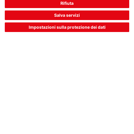
MC330-S2M8-A
Sensore magnetico codificato
Codice articolo:
63001126
Forma costruttiva:
Cilindrica
Collegamento:
Connettore circolare, M8