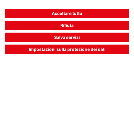
ERS200-M4C3-M20-HLR
Interruttore a fune per l'arresto di emergenza
Codice articolo:
63000502
Attribuzione contatti:
2NC + 1NO
Direzioni di azionamento:
Sull'asse
longitudinale
Attuatore, lunghezza della fune:
24 m
Forza d’estrazione, attuatore sbloccato:
83 N
106,00 €*
Prezzo di listino:
Il tuo prezzo:
Accedi
Disponibile immediatamente
Confronta
Nel
Richiedi un
carrello
preventivo