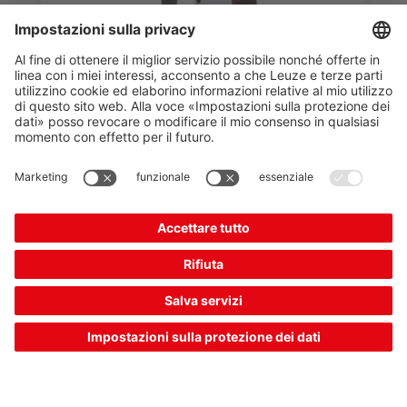
PRK35CPP.D/LG-200-M12
Fotocellula a riflessione polarizzata
Codice articolo:
50150332
Serie:
35C
Portata di esercizio, max.:
0,08 ... 8,5 m
Sorgente luminosa:
LED Power
PinPoint®, Rosso, LED Power PinPoint®, R...
Uscita di commutazione:
Transistor, Push-pull,
Transistor, Push-pull
165,00 €*
Prezzo di listino: