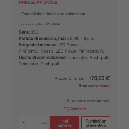
PRK35CPP.D1/LG
Fotocellula a riflessione polarizzata
Codice articolo:
50150334
Serie:
35C
Portata di esercizio, max.:
0,08 ... 8,5 m
Sorgente luminosa:
LED Power
PinPoint®, Rosso, LED Power PinPoint®, R...
Uscita di commutazione:
Transistor, Push-pull,
Transistor, Push-pull
170,00 €*
Prezzo di listino:
Il tuo prezzo:
Accedi
Disponibile immediatamente
Confronta
Nel
Richiedi un
carrello
preventivo