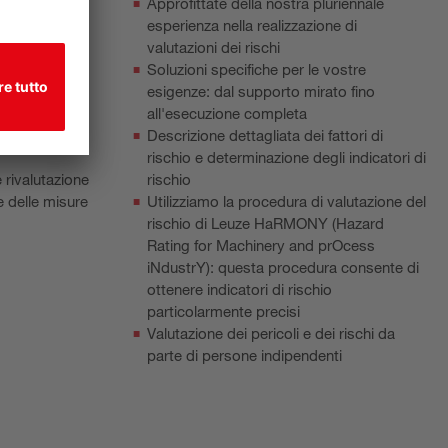
Approfittate della nostra pluriennale
ti e calcolo
esperienza nella realizzazione di
lizzando la
valutazioni dei rischi
rischio di
Soluzioni specifiche per le vostre
ting for
esigenze: dal supporto mirato fino
ustrY)
all'esecuzione completa
iduzione dei
Descrizione dettagliata dei fattori di
rischio e determinazione degli indicatori di
 rivalutazione
rischio
e delle misure
Utilizziamo la procedura di valutazione del
rischio di Leuze HaRMONY (Hazard
Rating for Machinery and prOcess
iNdustrY): questa procedura consente di
ottenere indicatori di rischio
particolarmente precisi
Valutazione dei pericoli e dei rischi da
parte di persone indipendenti