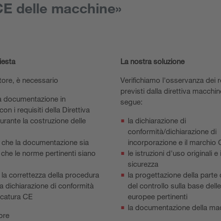
 CE delle macchine»
iesta
La nostra soluzione
ore, è necessario
Verifichiamo l'osservanza dei r
previsti dalla direttiva macchi
a documentazione in
segue:
on i requisiti della Direttiva
rante la costruzione delle
la dichiarazione di
conformità/dichiarazione di
 che la documentazione sia
incorporazione e il marchio
che le norme pertinenti siano
le istruzioni d'uso originali e i
sicurezza
la correttezza della procedura
la progettazione della parte 
la dichiarazione di conformità
del controllo sulla base del
rcatura CE
europee pertinenti
la documentazione della ma
ore