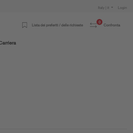
Italy | it
Login
0
Lista dei preferiti / delle richieste
Confronta
Carriera