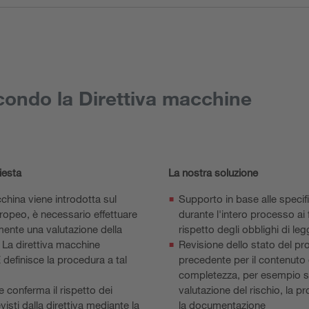
condo la Direttiva macchine
iesta
La nostra soluzione
hina viene introdotta sul
Supporto in base alle specif
opeo, è necessario effettuare
durante l'intero processo ai f
ente una valutazione della
rispetto degli obblighi di le
 La direttiva macchine
Revisione dello stato del pr
definisce la procedura a tal
precedente per il contenuto 
completezza, per esempio s
e conferma il rispetto dei
valutazione del rischio, la p
evisti dalla direttiva mediante la
la documentazione