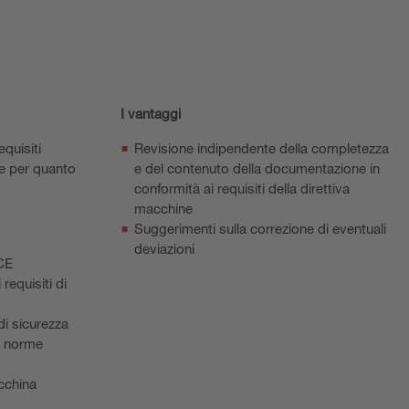
I vantaggi
equisiti
Revisione indipendente della completezza
ne per quanto
e del contenuto della documentazione in
conformità ai requisiti della direttiva
macchine
Suggerimenti sulla correzione di eventuali
deviazioni
 CE
 requisiti di
di sicurezza
le norme
cchina