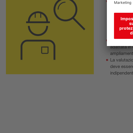
La valutazi
elaborata n
valutazione
macchina. È
requisiti leg
macchina s
La valutazi
adattata in
ampliament
La valutazio
deve essere
indipenden