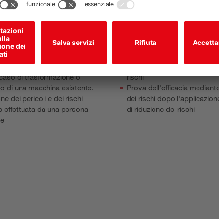
one dei rischi deve essere
Analisi dei rischi esistenti
ell'ambito del processo di
Valutazione dei rischi esisten
 della conformità di una
degli indicatori di rischio uti
 necessario tenere conto dei
procedura di valutazione del 
ali e dei requisiti specifici della
Leuze HaRMONY (Hazard Ra
tandardizzata.
Machinery and prOcess iNd
one dei rischi deve essere
Descrizione delle misure di r
 caso di trasformazione o
rischi
o di una macchina esistente.
Prova dell'efficacia mediante
ne dei pericoli e dei rischi
dei rischi dopo l'applicazion
 effettuata da una persona
di riduzione dei rischi
te