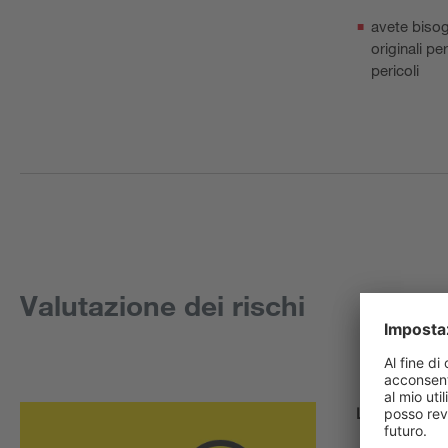
avete bisog
originali pe
pericoli
Valutazione dei rischi
La vostra rich