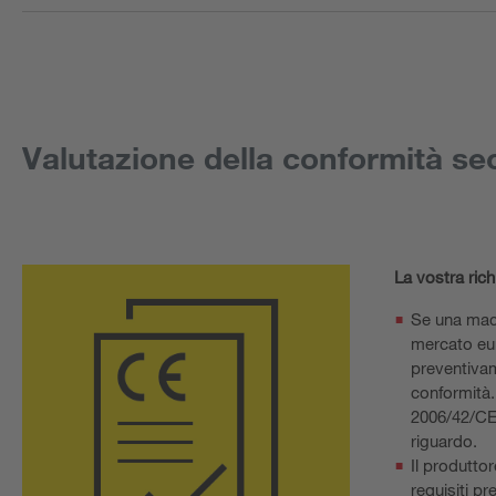
Valutazione della conformità se
La vostra rich
Se una macc
mercato eur
preventivam
conformità.
2006/42/CE 
riguardo.
Il produttor
requisiti pr