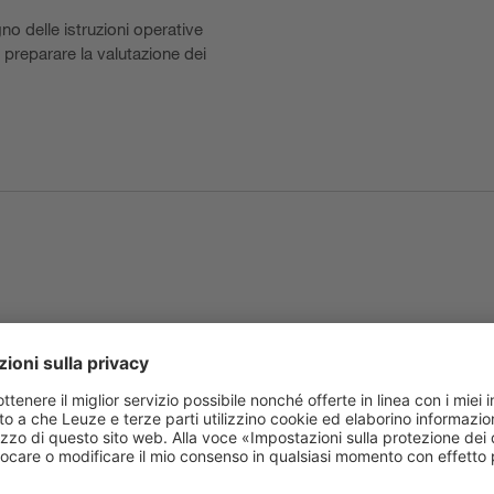
no delle istruzioni operative
r preparare la valutazione dei
iesta
La nostra soluzione