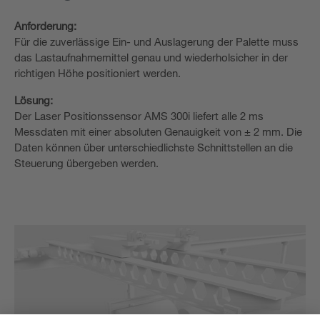
Anforderung:
Für die zuverlässige Ein- und Auslagerung der Palette muss
das Lastaufnahmemittel genau und wiederholsicher in der
richtigen Höhe positioniert werden.
Lösung:
Der Laser Positionssensor AMS 300i liefert alle 2 ms
Messdaten mit einer absoluten Genauigkeit von ± 2 mm. Die
Daten können über unterschiedlichste Schnittstellen an die
Steuerung übergeben werden.