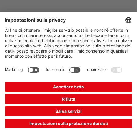
Lista articoli
Selettore di prodotti
Filtro
Lista dei risultati: 1109 prodotti
trovati
1
2
3
93
Prodotto combinato