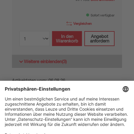
Sofort verfügbar
Vergleichen
In den
Angebot
Warenkorb
anfordern
Weitere einblenden
(3)
Artikeldaten vom: 06.08.26
The Sensor People
Quick Links