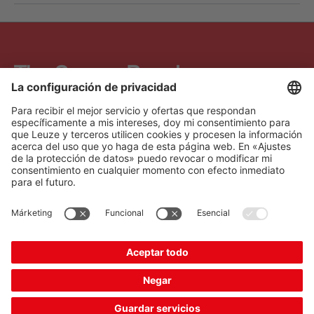
The Sensor People
Acceso rápido
Boletín de noticias
Síganos
Contacto
* Todos los precios se
Política de privacidad
especifican sin IVA más los
Configuración de las
gastos de envío, a menos
cookies
que se indique lo contrario.
Aviso legal
B2B
Condiciones generales