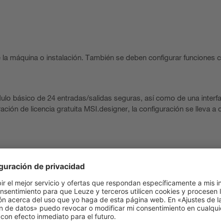
 la máquina o instalación. También se deben configurar funciones c
lo básico de 24 entradas/salidas seguras, así como de una interf
ación de licencia gratuita MSI.designer, la configuración se lleva a