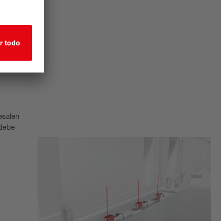
esalen
 debe