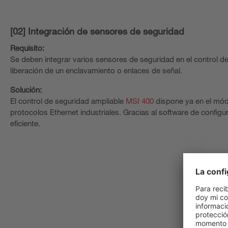
[02] Integración de sensores de seguridad
Requisito:
Se deben integrar varios sensores de seguridad en el control de
liberación de un enclavamiento o enlaces de señal.
Solución:
El control de seguridad ampliable
MSI 400
dispone ya en el módu
protocolos Ethernet industriales. Gracias al software de configur
eficiente.