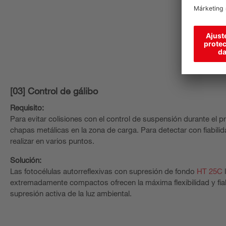
[03] Control de gálibo
Requisito:
Para evitar colisiones con el control de suspensión durante el
chapas metálicas en la zona de carga. Para detectar con fiabilid
realizar en varios puntos.
Solución:
Las fotocélulas autorreflexivas con supresión de fondo
HT 25C
l
extremadamente compactos ofrecen la máxima flexibilidad y fiabi
supresión activa de la luz ambiental.