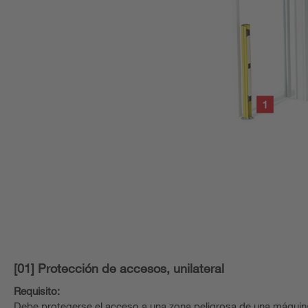
[01] Protección de accesos, unilateral
Requisito:
Debe protegerse el acceso a una zona peligrosa de una máquina o