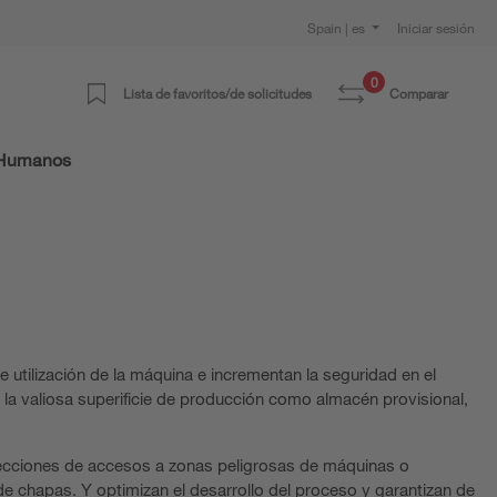
Spain | es
Iniciar sesión
0
Lista de favoritos/de solicitudes
Comparar
 Humanos
 utilización de la máquina e incrementan la seguridad en el
 la valiosa superificie de producción como almacén provisional,
tecciones de accesos a zonas peligrosas de máquinas o
e chapas. Y optimizan el desarrollo del proceso y garantizan de