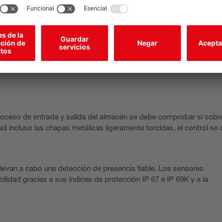
 proceso de entrada y salida del almacén se debe comprobar si sobr
ad incluso las chapas metálicas ligeramente torcidas, el control se
levan a cabo una detección de presencia fiable. Los sensores
lidad gracias a sus índices de protección IP 67 e IP 69K y a la