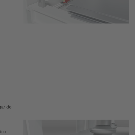
gar de
ble