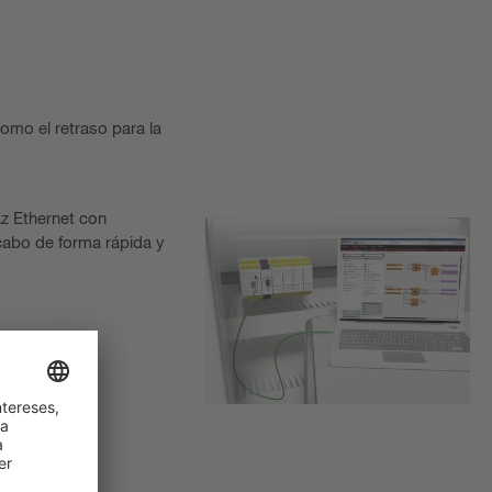
omo el retraso para la
az Ethernet con
 cabo de forma rápida y