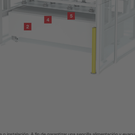
 instalación. A fin de garantizar una sencilla alimentación y evacu