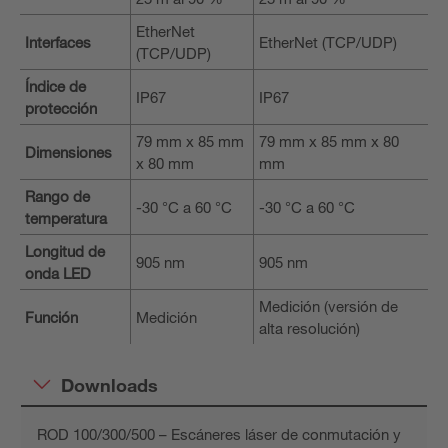
EtherNet
Interfaces
EtherNet (TCP/UDP)
(TCP/UDP)
Índice de
IP67
IP67
protección
79 mm x 85 mm
79 mm x 85 mm x 80
Dimensiones
x 80 mm
mm
Rango de
-30 °C a 60 °C
-30 °C a 60 °C
temperatura
Longitud de
905 nm
905 nm
onda LED
Medición (versión de
Función
Medición
alta resolución)
Downloads
ROD 100/300/500 – Escáneres láser de conmutación y