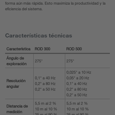
forma aún más rápida. Esto maximiza la productividad y la
eficiencia del sistema.
Características técnicas
Característica
ROD 300
ROD 500
Ángulo de
275°
275°
exploración
0,025° a 10 Hz
0,1° a 40 Hz
0,05° a 20 Hz
Resolución
0,2° a 80 Hz
0,1° a 40 Hz
angular
0,2° a 50 Hz
0,2° a 80 Hz
0,2° a 50 Hz
5,5 m al 2 %
5,5 m al 2 %
Distancia de
10 m al 10 %
10 m al 10 %
medición
25 m al 90 %
25 m al 90 %