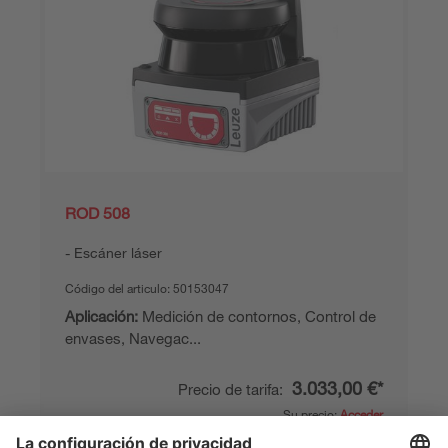
ROD 508
Escáner láser
Código del articulo:
50153047
Aplicación:
Medición de contornos, Control de
envases, Navegac...
3.033,00 €*
Precio de tarifa:
Su precio:
Acceder