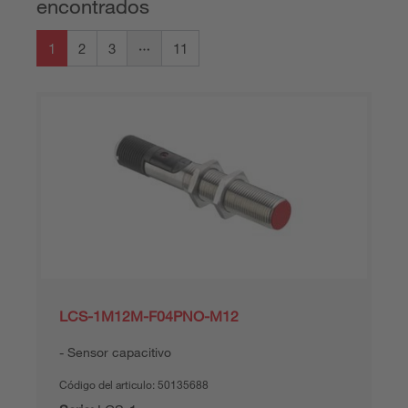
encontrados
1
2
3
11
LCS-1M12M-F04PNO-M12
Sensor capacitivo
Código del articulo:
50135688