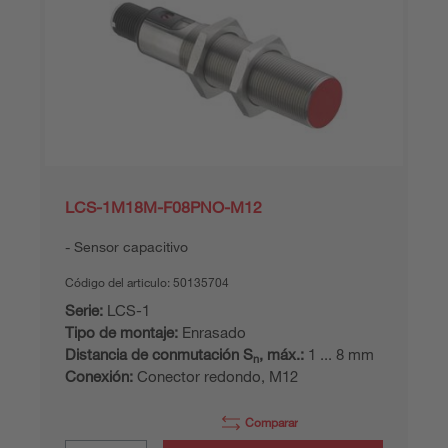
LCS-1M18M-F08PNO-M12
Sensor capacitivo
Código del articulo:
50135704
Serie:
LCS-1
Tipo de montaje:
Enrasado
Distancia de conmutación S
, máx.:
1 ... 8 mm
n
Conexión:
Conector redondo, M12
Comparar