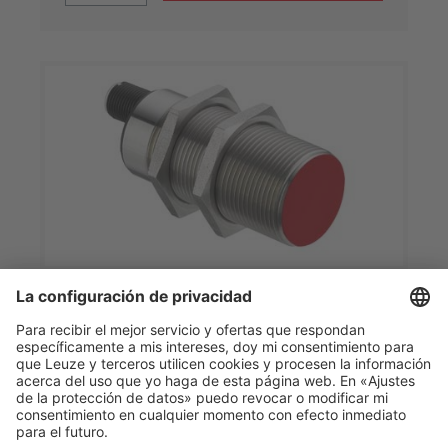
LCS-1M30M-F15PNC-M12
Sensor capacitivo
Código del articulo:
50135723
Serie:
LCS-1
Tipo de montaje:
Enrasado