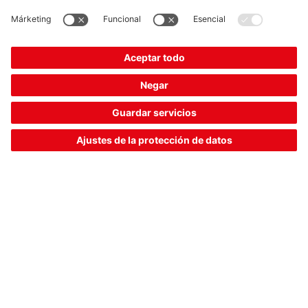
Distancia de conmutación S
, máx.:
2 ... 15 mm
n
Conexión:
Conector redondo, M12
Comparar
Solicitar presupuesto
LCS-1M30M-F15NNO-M12