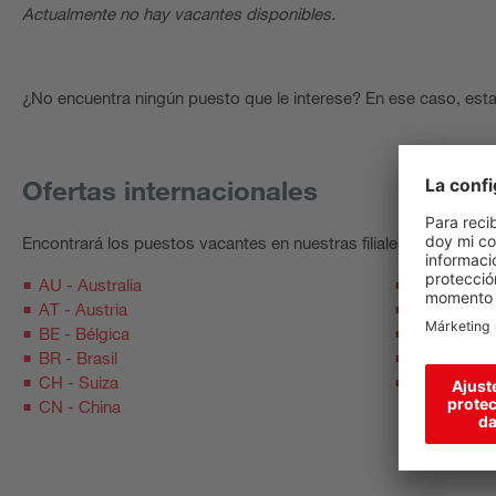
Actualmente no hay vacantes disponibles.
¿No encuentra ningún puesto que le interese? En ese caso, est
Ofertas internacionales
Encontrará los puestos vacantes en nuestras filiales en cada pág
AU - Australia
CZ - Repúb
AT - Austria
DK - Dinam
BE - Bélgica
DE - Alema
BR - Brasil
ES - Españ
CH - Suiza
FR - Franci
CN - China