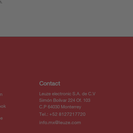
n.
Contact
Leuze electronic S.A. de C.V
In
Simón Bolívar 224 Of. 103
ook
C.P 64030 Monterrey
Tel.: +52 8127217720
be
info.mx@leuze.com