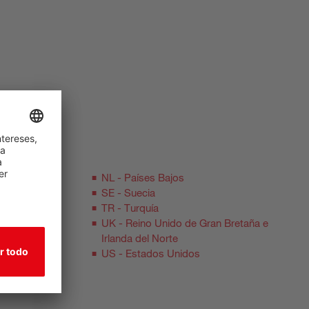
NL - Países Bajos
SE - Suecia
TR - Turquía
UK - Reino Unido de Gran Bretaña e
Irlanda del Norte
US - Estados Unidos