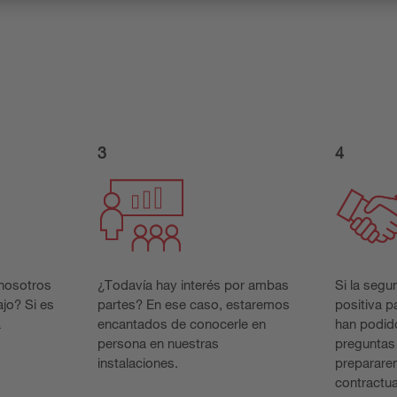
3
4
 nosotros
¿Todavía hay interés por ambas
Si la segu
ajo? Si es
partes? En ese caso, estaremos
positiva 
a
encantados de conocerle en
han podido
persona en nuestras
preguntas
instalaciones.
preparare
contractu