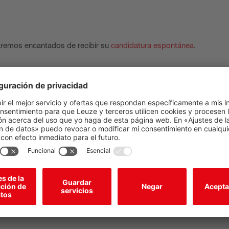
aremos encantados de recibir su
candidatura espontánea
.
ina del país:
lica Checa
IN - India
arca
IT - Italia
nia
KR - Corea
a
MX - México
a
MY - Malasia