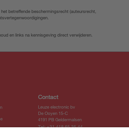
het betreffende beschermingsrecht (auteursrecht,
echtsvertegenwoordigingen.
houd en links na kennisgeving direct verwijderen.
Contact
Leuze electronic bv
In
De Ooyen 15-C
be
4191 PB Geldermalsen
Tel: +31 418 65 35 44