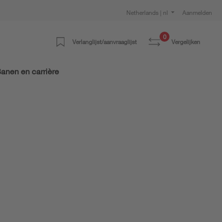
Netherlands | nl
Aanmelden
0
Verlanglijst/aanvraaglijst
Vergelijken
anen en carrière