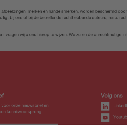
s, afbeeldingen, merken en handelsmerken, worden beschermd door 
. ligt bij ons of bij de betreffende rechthebbende auteurs, resp. r
, vragen wij u ons hierop te wijzen. We zullen de onrechtmatige in
ef
Volg ons
 voor onze nieuwsbrief en
Linked
 een kennisvoorsprong.
Youtu