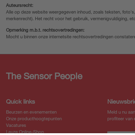
Auteursrecht:
Alle op deze website weergegeven inhoud, zoals teksten, foto'
merkenrecht). Het recht voor het gebruik, vermenigvuldiging, etc
Opmerking m.b.t. rechtsovertredingen:
Mocht u binnen onze internetsite rechtsovertredingen constateren
The Sensor People
Quick links
Nieuwsbri
Beurzen en evenementen
Meld u nu aan
Onze producthoogtepunten
profiteer van
Vacatures
Leuze Online-Shop