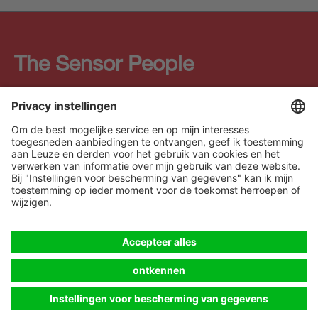
The Sensor People
Quick links
Nieuwsbrief
Volg ons
Contact
* Alle prijzen excl. btw en
Gegevensbescherming
verzendkosten, tenzij
Cookie Einstellungen
anders vermeld.
Impressum
B2B
Algemene voorwaarden
CE