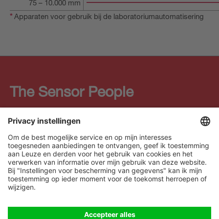
75 – 10.000 mm
*
Apparaten voor gebruik bij de laboratoriumautomatisering
The Sensor People
Quick links
Nieuwsbrief
Volg ons
Contact
* Alle prijzen excl. btw en
Gegevensbescherming
verzendkosten, tenzij
Cookie Einstellungen