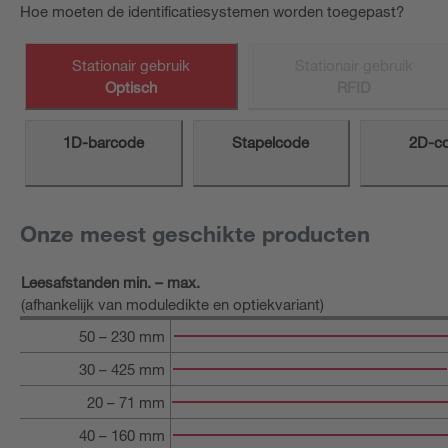
Hoe moeten de identificatiesystemen worden toegepast?
Stationair gebruik
Stationair gebruik
Optisch
RFID
1D-barcode
Stapelcode
2D-c
Onze meest geschikte producten
Leesafstanden min. – max.
(afhankelijk van moduledikte en optiekvariant)
50 – 230 mm
30 – 425 mm
20 – 71 mm
40 – 160 mm