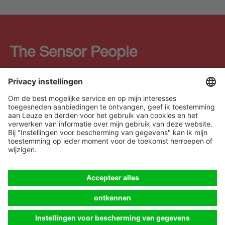
The Sensor People
Quick links
Nieuwsbrief
Volg ons
Contact
* Alle prijzen excl. btw en
Gegevensbescherming
verzendkosten, tenzij
Cookie Einstellungen
anders vermeld.
Impressum
B2B
Algemene voorwaarden
CE