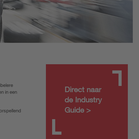
ibelere
Direct naar
en in een
de Industry
Guide >
oorspellend