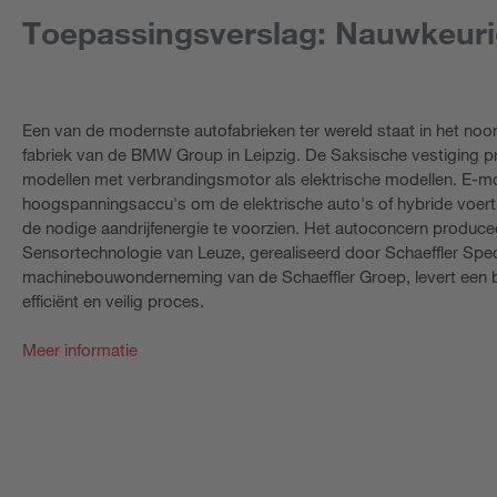
Toepassingsverslag: Nauwkeuri
Een van de modernste autofabrieken ter wereld staat in het noo
fabriek van de BMW Group in Leipzig. De Saksische vestiging pr
modellen met verbrandingsmotor als elektrische modellen. E-mobi
hoogspanningsaccu's om de elektrische auto's of hybride voe
de nodige aandrijfenergie te voorzien. Het autoconcern producee
Sensortechnologie van Leuze, gerealiseerd door Schaeffler Spec
machinebouwonderneming van de Schaeffler Groep, levert een be
efficiënt en veilig proces.
Meer informatie