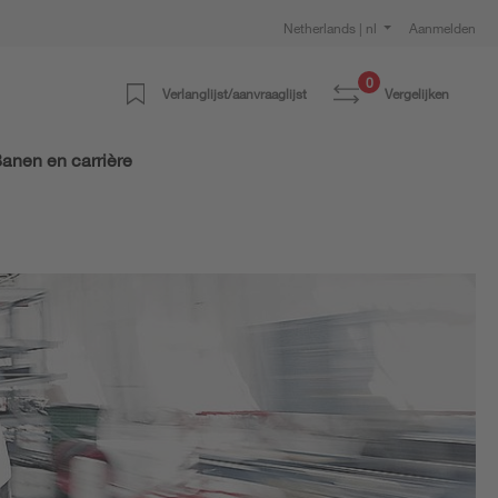
Netherlands | nl
Aanmelden
0
Verlanglijst/aanvraaglijst
Vergelijken
anen en carrière