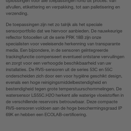
oplossingen voor alle toepassingen rond dit proces: van
afvullen, etikettering en verpakking, tot aan palletisering en
verzending.
De toepassingen zijn net zo talrijk als het speciale
sensorportfolio dat we hiervoor aanbieden. De nauwkeurige
reflector fotocellen uit de serie PRK 18B zijn onze
specialisten voor veeleisende herkenning van transparante
media. Een bijzondere, in de sensoren geïntegreerde
trackingfunctie compenseert eventueel ontstane vervuilingen
en zorgt voor een verhoogde beschikbaarheid van uw
installaties. De RVS-sensoren uit de series 53C en 55C
onderscheiden zich door een voor hygiëne geschikt design,
evenals een hoge reinigingsmiddelbestendigheid en
bestendigheid tegen grote temperstuurschommelingen. De
watersensor LS55C.H2O herkent alle waterige vloeistoffen in
de verschillende reservoirs betrouwbaar. Deze compacte
RVS-sensoren voldoen aan de hoge beschermingsgraad IP
69K en hebben een ECOLAB-certificering.