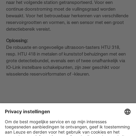
naar het volgende station getransporteerd. Voor een
continue doorstroming moet de vullingsgraad worden
bewaakt. Voor het betrouwbaar herkennen van verschillende
reservoirgrootten en vormen, is een sensor met een groot
detectiebereik vereist.
Oplossing:
De robuuste en ongevoelige ultrasoon-tasters HTU 318,
resp. HTU 418 in metalen of kunststof behuizingen met een
grote detectiebundel, evenals een of twee onafhankelijk via
IO-Link instelbare schakelpunten, zijn zeer geschikt voor
wisselende reservoirformaten of -kleuren.
15 Positieherkenning in