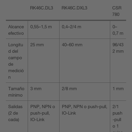
RK46C.DL3
RK46C.DXL3
CSR
780
Alcance
0,55–1,5 m
0,4–2/4 m
0–
efectivo
0,7 m
Longitu
25 mm
40–60 mm
96/43
d del
2 mm
campo
de
medició
n
Tamaño
3 mm
2/8 mm
1 mm
mínimo
Salidas
PNP, NPN o
PNP, NPN o push-pull,
2/1
(2 de
push-pull,
IO-Link
push
cada)
IO-Link
-pull
o 1