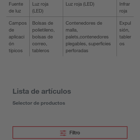
Fuente
Luz roja
Luz roja (LED)
Infrar
de luz
(LED)
roja
Campos
Bolsas de
Contenedores de
Expul
de
polietileno,
malla,
sión,
aplicaci
bolsas de
palets,contenedores
tabler
ón
correo,
plegables, superficies
os
típicos
tableros
perforadas
Lista de artículos
Selector de productos
Filtro