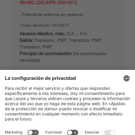
RK46C.DXL3/PX-200-M12
Fotocélula reflexiva sin polarizar
Código del articulo:
50134572
Alcance efectivo, máx.:
0,4 ... 4 m
Salida:
Transistor, PNP, Transistor, PNP,
Transistor, PNP
Principio de conmutación:
De conmutación
oscuridad
Comparar
Solicitar presupuesto