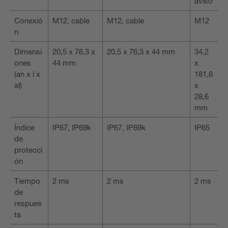
aviso
Conexió
M12, cable
M12, cable
M12
n
Dimensi
20,5 x 76,3 x
20,5 x 76,3 x 44 mm
34,2
ones
44 mm
x
(an x l x
181,8
al)
x
28,6
mm
Índice
IP67, IP69k
IP67, IP69k
IP65
de
protecci
ón
Tiempo
2 ms
2 ms
2 ms
de
respues
ta