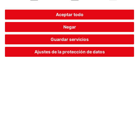
RK46C.DXL3P2/4P-M12
Fotocélula reflexiva sin polarizar
Código del articulo:
50134568
Alcance efectivo, máx.:
0,4 ... 4 m
Salida:
Transistor, PNP, Transistor, PNP,
Transistor, PNP
Principio de conmutación:
De conmutación
oscuridad, De conmutación claridad
Comparar
Solicitar presupuesto