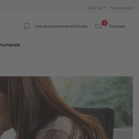
USA | es
Iniciar sesión
0
Lista de favoritos/de solicitudes
Comparar
 Humanos