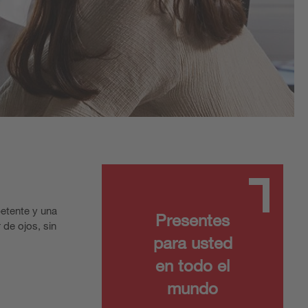
etente y una
Presentes
 de ojos, sin
para usted
en todo el
mundo