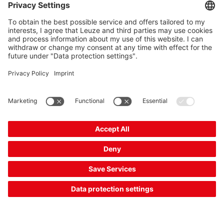
Requisito:
Con la ayuda de un sensor de contraste, se deben detectar
marcas de impresión en un producto. Las marcas de
impresión y los fondos pueden variar de un producto a otro.
Solución:
Se emplea un sensor de contraste óptico, como el
KRT 3B
o
el
KRT 18B
que transmite contrastes óptimos mediante
varios colores de emisión. Los colores de emisión se
programan una vez mediante una rutina Teach y se guardan
en el sensor o el control. Con IO-Link se pueden seleccionar
productos programados y definidos a partir de la memoria