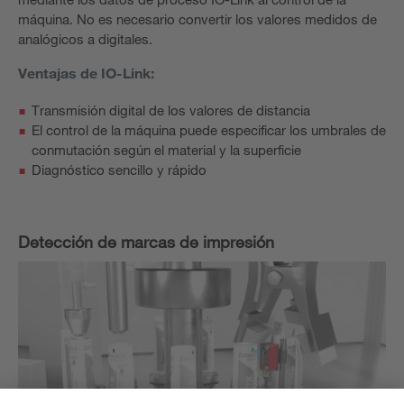
máquina. No es necesario convertir los valores medidos de
analógicos a digitales.
Ventajas de IO-Link:
Transmisión digital de los valores de distancia
El control de la máquina puede especificar los umbrales de
conmutación según el material y la superficie
Diagnóstico sencillo y rápido
Detección de marcas de impresión