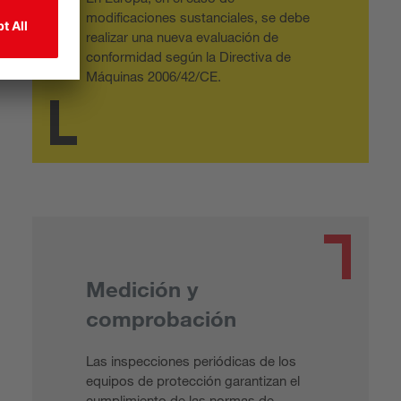
modificaciones sustanciales, se debe
realizar una nueva evaluación de
conformidad según la Directiva de
Máquinas 2006/42/CE.
Medición y
comprobación
Las inspecciones periódicas de los
equipos de protección garantizan el
cumplimiento de las normas de