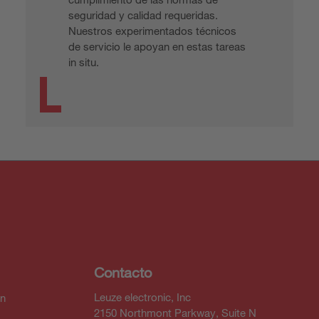
seguridad y calidad requeridas.
Nuestros experimentados técnicos
de servicio le apoyan en estas tareas
in situ.
Contacto
Leuze electronic, Inc
In
2150 Northmont Parkway, Suite N