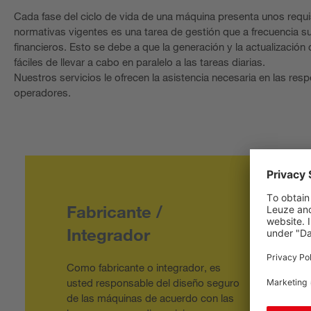
Cada fase del ciclo de vida de una máquina presenta unos requis
normativas vigentes es una tarea de gestión que a frecuencia
financieros. Esto se debe a que la generación y la actualizaci
fáciles de llevar a cabo en paralelo a las tareas diarias.
Nuestros servicios le ofrecen la asistencia necesaria en las re
operadores.
Fabricante /
Integrador
Como fabricante o integrador, es
usted responsable del diseño seguro
de las máquinas de acuerdo con las