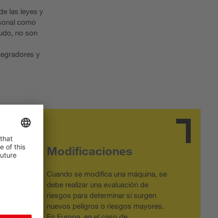
de las leyes y
rsonal como
nudo, no son
ntegradores y
Modificaciones
Cuando se modifica una máquina, se
debe realizar una evaluación de
riesgos para determinar si surgen
nuevos peligros o riesgos mayores.
En Europa, en el caso de