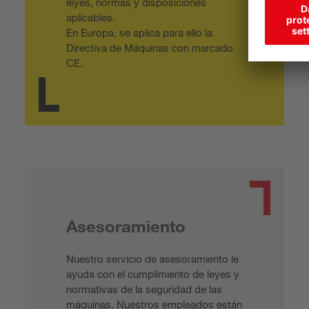
leyes, normas y disposiciones
aplicables.
En Europa, se aplica para ello la
Directiva de Máquinas con marcado
CE.
Asesoramiento
Nuestro servicio de asesoramiento le
ayuda con el cumplimiento de leyes y
normativas de la seguridad de las
máquinas. Nuestros empleados están