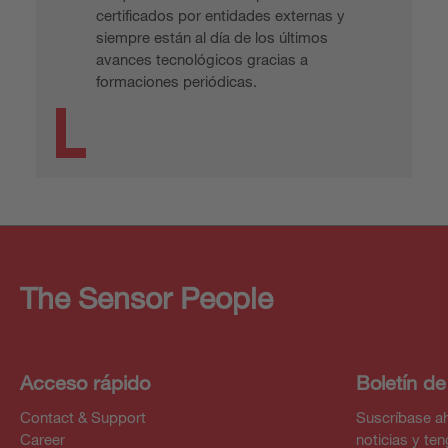
certificados por entidades externas y
siempre están al día de los últimos
avances tecnológicos gracias a
formaciones periódicas.
The Sensor People
Acceso rápido
Boletín de
Contact & Support
Suscríbase ah
Career
noticias y te