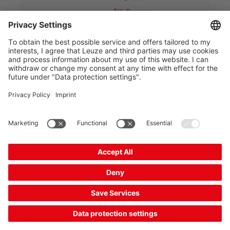
Comparar
Solicitar
A la cesta
presupuesto
ERS200-M4C3-M20-HLR
Micro de paro de emergencia por cable