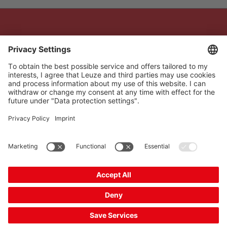
The Sensor People
Acceso rápido
Boletín de noticias
Síganos
Contacto
* Todos los precios se
Política de privacidad
especifican sin IVA más los
Configuración de las
gastos de envío, a menos
cookies
que se indique lo contrario.
Aviso legal
B2B
Condiciones generales
de contratación