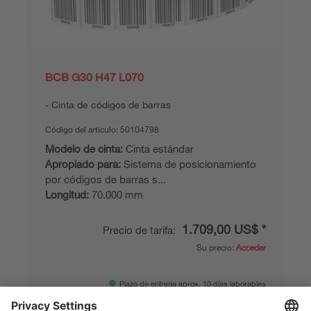
BCB G30 H47 L070
Cinta de códigos de barras
Código del articulo:
50104798
Modelo de cinta:
Cinta estándar
Apropiado para:
Sistema de posicionamiento
por códigos de barras s...
Longitud:
70.000 mm
1.709,00 US$ *
Precio de tarifa:
Su precio:
Acceder
Plazo de entrega aprox. 10 días laborables
Comparar