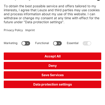
Solicitar
A la cesta
presupuesto
BCB G30 H47 L060
Cinta de códigos de barras
Código del articulo:
50104797