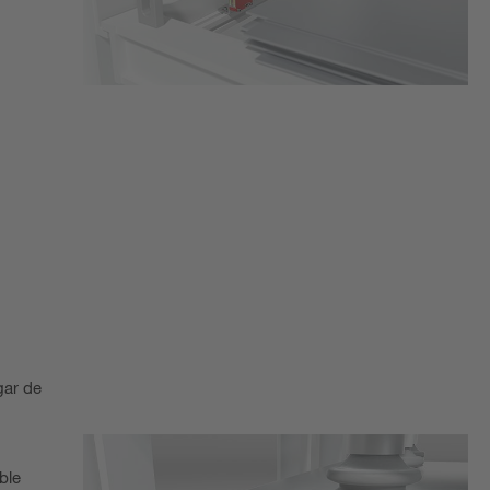
gar de
ble