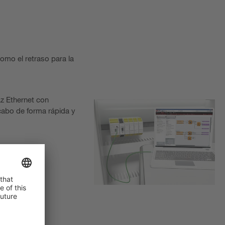
omo el retraso para la
az Ethernet con
 cabo de forma rápida y