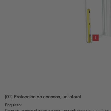
[01] Protección de accesos, unilateral
Requisito:
Debe protegerse el acceso a una zona peligrosa de una máquina o