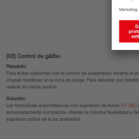
[03] Control de gálibo
Requisito:
Para evitar colisiones con el control de suspensión durante el
chapas metálicas en la zona de carga. Para detectar con fiabilid
realizar en varios puntos.
Solución:
Las fotocélulas autorreflexivas con supresión de fondo
HT 25C
l
extremadamente compactos ofrecen la máxima flexibilidad y fiabi
supresión activa de la luz ambiental.