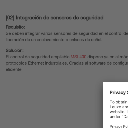
[02] Integración de sensores de seguridad
Requisito:
Se deben integrar varios sensores de seguridad en el control de
liberación de un enclavamiento o enlaces de señal.
Solución:
El control de seguridad ampliable
MSI 400
dispone ya en el módu
protocolos Ethernet industriales. Gracias al software de configur
eficiente.