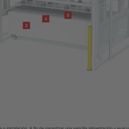
 instalación. A fin de garantizar una sencilla alimentación y evacu