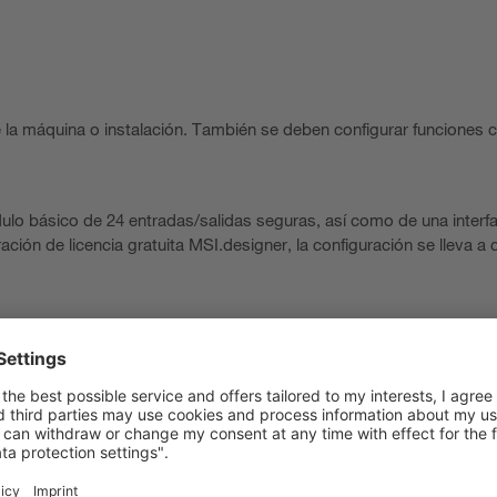
 la máquina o instalación. También se deben configurar funciones c
lo básico de 24 entradas/salidas seguras, así como de una interf
ación de licencia gratuita MSI.designer, la configuración se lleva a