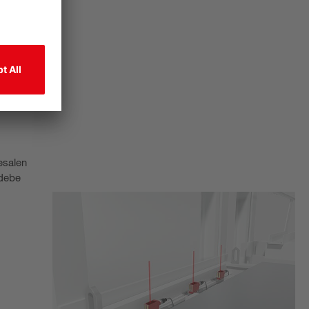
esalen
 debe