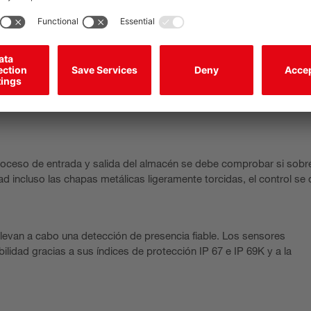
 proceso de entrada y salida del almacén se debe comprobar si sobr
ad incluso las chapas metálicas ligeramente torcidas, el control se
levan a cabo una detección de presencia fiable. Los sensores
lidad gracias a sus índices de protección IP 67 e IP 69K y a la