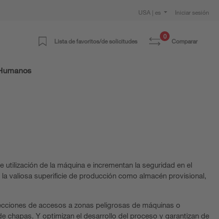
USA | es
Iniciar sesión
0
Lista de favoritos/de solicitudes
Comparar
 Humanos
 utilización de la máquina e incrementan la seguridad en el
 la valiosa superificie de producción como almacén provisional,
tecciones de accesos a zonas peligrosas de máquinas o
e chapas. Y optimizan el desarrollo del proceso y garantizan de