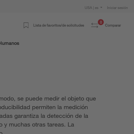
USA | es
Iniciar sesión
0
Lista de favoritos/de solicitudes
Comparar
 Humanos
e modo, se puede medir el objeto que
ducibilidad permiten la medición
adas garantiza la detección de la
o y muchas otras tareas. La
o.