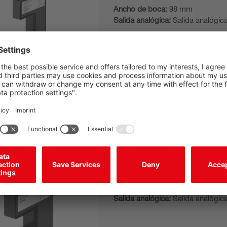
Ancho de boca:
98 mm
Salida analógica:
Salida analógic
GS 754B/V4-27-S12
Fotocélula bifurcada
Ancho de boca:
27 mm
Salida analógica:
Salida analógic