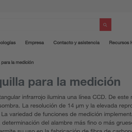
ologías
Empresa
Contacto y asistencia
Recursos
 para la medición
uilla para la medición
tangular infrarrojo ilumina una línea CCD. De est
sombra. La resolución de 14 µm y la elevada repro
s. La variedad de funciones de medición implement
a determinación del alambre más fino o más grues
permite su uso en la fabricación de fibra de carbon