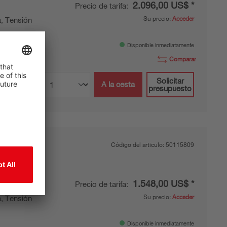
2.096,00 US$ *
Precio de tarifa:
Su precio:
Acceder
a, Tensión
Disponible inmediatamente
Comparar
Solicitar
A la cesta
presupuesto
Código del articulo:
50115809
1.548,00 US$ *
Precio de tarifa:
Su precio:
Acceder
a, Tensión
Disponible inmediatamente