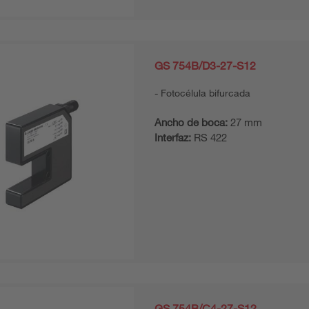
GS 754B/D3-27-S12
Fotocélula bifurcada
Ancho de boca:
27 mm
Interfaz:
RS 422
GS 754B/C4-27-S12