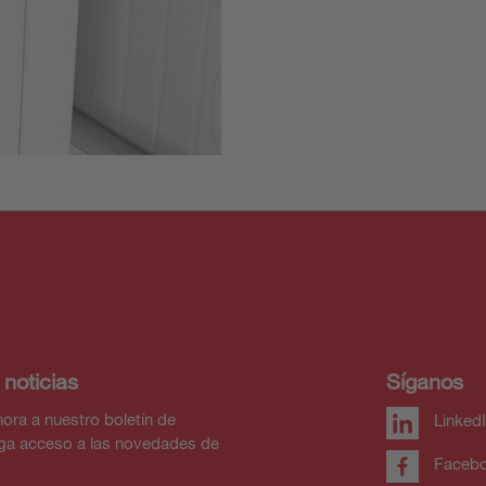
 noticias
Síganos
ora a nuestro boletín de
Linked
nga acceso a las novedades de
Faceb