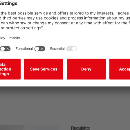
detección que pueden configur
este caso, se necesita un equip
la ocupación.
Requisito: