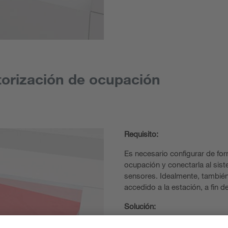
torización de ocupación
Requisito:
Es necesario configurar de form
ocupación y conectarla al sist
sensores. Idealmente, tambié
accedido a la estación, a fin d
Solución:
Los escáneres de proximidad