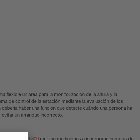
a flexible un área para la monitorización de la altura y la
ema de control de la estación mediante la evaluación de los
n debería haber una función que detecte cuándo una persona ha
e evitar un arranque incorrecto.
ROD 100/
ROD 300
realizan mediciones e incorporan campos de