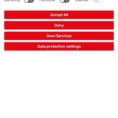
Requisito:
Los motores completos se transportan en los soportes de
transporte directamente a la estación de montaje en el tren
de potencia o en diferentes vehículos. Es necesario leer el
código de barras en los soportes de transporte. Este se
vincula en la base de datos con el motor, de modo que la
entrega y también el uso posterior se pueden seguir
claramente.
Solución:
Los lectores de código de barras
BCL 300i
funcionan con un
alcance de lectura de 700 mm. Las series modulares incluyen