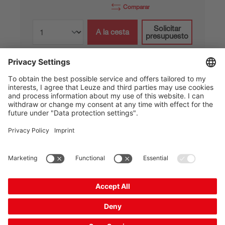
Comparar
Solicitar
A la cesta
presupuesto
REF 4-A-25x45700
Cinta reflectora