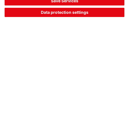
Código del articulo:
50145206
Tipo de reflector:
Cinta reflectora
Dependiente de la dirección:
No
Tipo de fijación:
Autoadhesivo
Superficie de reflexión, anchura:
25 mm
892,00 US$ *
Precio de tarifa:
Su precio:
Acceder
Disponible inmediatamente
Comparar
Solicitar
A la cesta
presupuesto