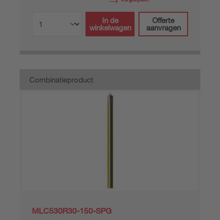
In de
Offerte
winkelwagen
aanvragen
Combinatieproduct
MLC530R30-150-SPG