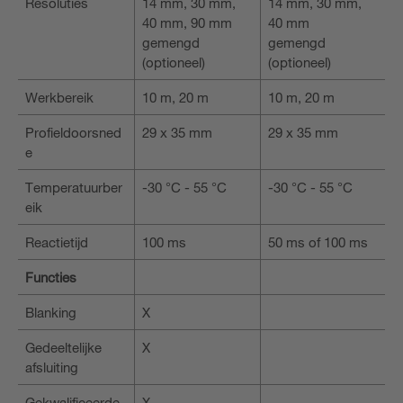
Resoluties
14 mm, 30 mm,
14 mm, 30 mm,
40 mm, 90 mm
40 mm
gemengd
gemengd
(optioneel)
(optioneel)
Werkbereik
10 m, 20 m
10 m, 20 m
Profieldoorsned
29 x 35 mm
29 x 35 mm
e
Temperatuurber
-30 °C - 55 °C
-30 °C - 55 °C
eik
Reactietijd
100 ms
50 ms of 100 ms
Functies
Blanking
X
Gedeeltelijke
X
afsluiting
Gekwalificeerde
X