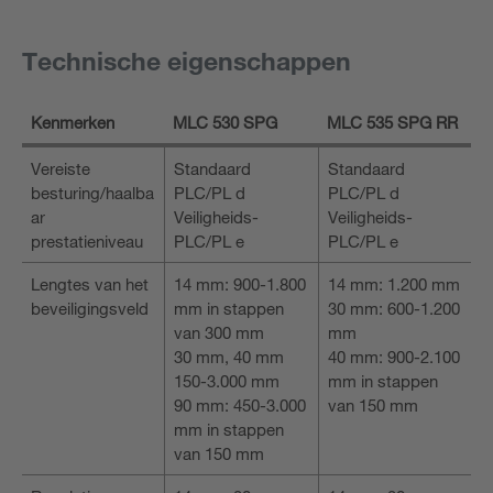
Technische eigenschappen
Kenmerken
MLC 530 SPG
MLC 535 SPG RR
Vereiste
Standaard
Standaard
besturing/haalba
PLC/PL d
PLC/PL d
ar
Veiligheids-
Veiligheids-
prestatieniveau
PLC/PL e
PLC/PL e
Lengtes van het
14 mm: 900-1.800
14 mm: 1.200 mm
beveiligingsveld
mm in stappen
30 mm: 600-1.200
van 300 mm
mm
30 mm, 40 mm
40 mm: 900-2.100
150-3.000 mm
mm in stappen
90 mm: 450-3.000
van 150 mm
mm in stappen
van 150 mm