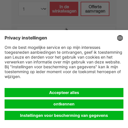
In de
Offerte
winkelwagen
aanvragen
MLC500T30-450
Veiligheidslichtscherm zender
Artikelnummer:
68000304
Reikwijdte, max.:
0 ... 10 m