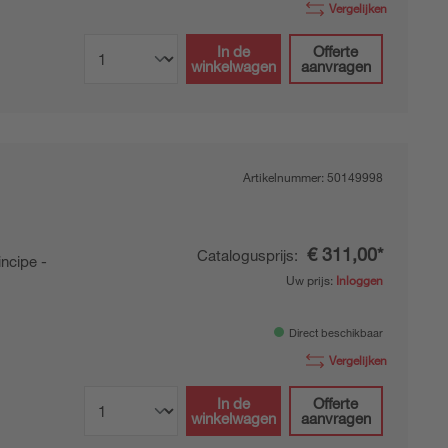
Vergelijken
In de
Offerte
winkelwagen
aanvragen
Artikelnummer:
50149998
€ 311,00*
Catalogusprijs:
ncipe -
Uw prijs:
Inloggen
Direct beschikbaar
Vergelijken
In de
Offerte
winkelwagen
aanvragen