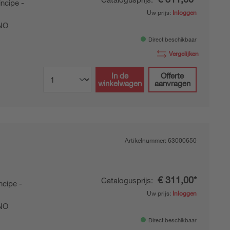
ncipe -
Uw prijs:
Inloggen
NO
Direct beschikbaar
Vergelijken
In de
Offerte
winkelwagen
aanvragen
Artikelnummer:
63000650
€ 311,00*
Catalogusprijs:
cipe -
Uw prijs:
Inloggen
NO
Direct beschikbaar