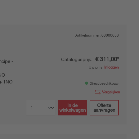
Artikelnummer:
63000653
€ 311,00*
Catalogusprijs:
cipe -
Uw prijs:
Inloggen
NO
+ 1NO
Direct beschikbaar
Vergelijken
In de
Offerte
winkelwagen
aanvragen