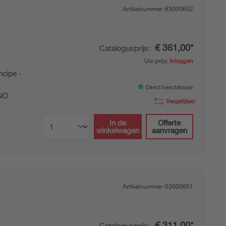
Artikelnummer:
63000652
€ 361,00*
Catalogusprijs:
Uw prijs:
Inloggen
cipe -
Direct beschikbaar
NO
Vergelijken
In de
Offerte
winkelwagen
aanvragen
Artikelnummer:
63000651
€ 311,00*
Catalogusprijs: