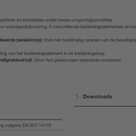
achines en installaties onder zware omgevingscondities
oor standaarduitvoering, 6 verschillende bedieningselementen en kab
iseerde paniekknop):
Voor het handmatig openen van de beveiliging
eling van het bedieningselement in de bedieningskop
ligheidscircuit
: Door hun gedwongen openende contacten
Downloads
ing volgens EN ISO 14119