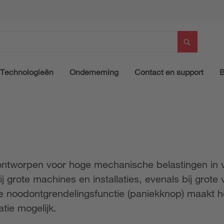
Technologieën
Onderneming
Contact en support
B
s ontworpen voor hoge mechanische belastingen in
grote machines en installaties, evenals bij grote 
le noodontgrendelingsfunctie (paniekknop) maakt 
atie mogelijk.