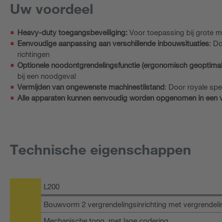
Uw voordeel
Heavy-duty toegangsbeveiliging:
Voor toepassing bij grote m
Eenvoudige aanpassing aan verschillende inbouwsituaties
: D
richtingen
Optionele noodontgrendelingsfunctie (ergonomisch geoptimal
bij een noodgeval
Vermijden van ongewenste machinestilstand
: Door royale sp
Alle apparaten kunnen eenvoudig worden opgenomen in een vei
Technische eigenschappen
L200
Bouwvorm 2 vergrendelingsinrichting met vergrendel
Mechanische tong, met lage codering,