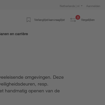
Netherlands | nl
Aanmelden
0
Verlanglijst/aanvraaglijst
Vergelijken
anen en carrière
 veeleisende omgevingen. Deze
veiligheidsdeuren, resp.
het handmatig openen van de