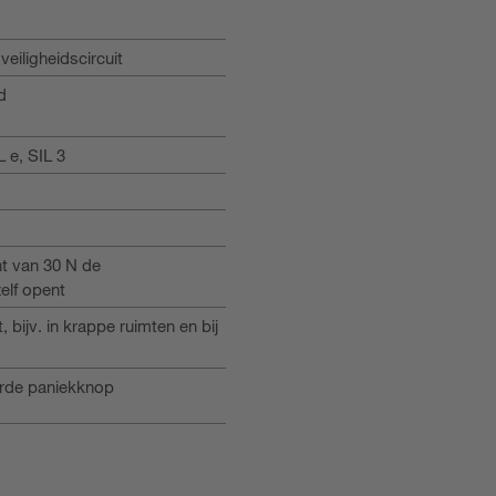
iligheidscircuit
d
 e, SIL 3
t van 30 N de
zelf opent
, bijv. in krappe ruimten en bij
erde paniekknop