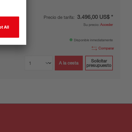
3.496,00 US$ *
Precio de tarifa:
te de
Su precio:
Acceder
peligrosas
Disponible inmediatamente
Comparar
Solicitar
A la cesta
presupuesto