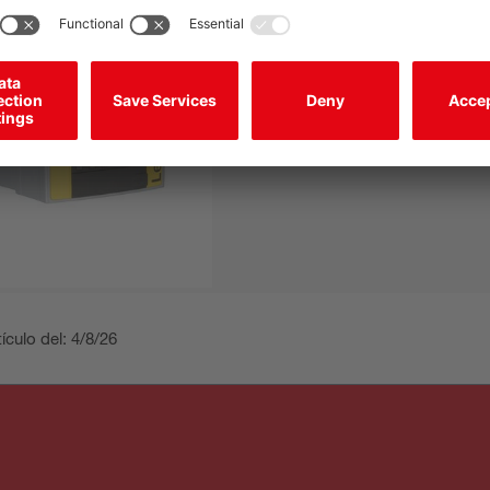
Escáner láser de seguridad
Funciones:
Conmutación de triple
campos, Monitorización ...
Aplicación:
Protección de zonas 
fija, Protección de...
ículo del: 4/8/26