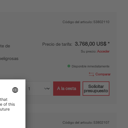
Código del articulo:
53802110
3.768,00 US$ *
Precio de tarifa:
te de
Su precio:
Acceder
peligrosas
Disponible inmediatamente
Comparar
Solicitar
A la cesta
presupuesto
Código del articulo:
53802107