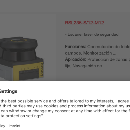
RSL235-S/12-M12
Escáner láser de seguridad
Funciones:
Conmutación de triple
campos, Monitorización ...
Aplicación:
Protección de zonas 
fija, Navegación de...
RSL230-S/12-M12