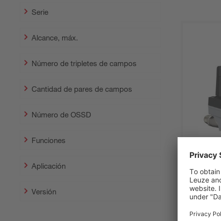
Serie
Alcance, máx.
Número de tripletes de campos
Cantidad de pares de campos
Número de OSSD
Funciones
Aplicación
Versión