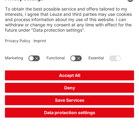
S200-M3C1-M20
Micro de seguridad sin enclavamiento
Código del articulo:
63000200
Serie:
S200
Asignación de contactos:
2NC
Conexión:
Borne
Número de entradas de cables:
1 Unidad(es)
99,00 US$ *
Precio de tarifa:
Su precio:
Acceder
Plazo de entrega aprox. 25 días laborables
Comparar