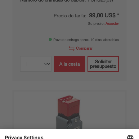
99,00 US$ *
Precio de tarifa:
Su precio:
Acceder
Plazo de entrega aprox. 10 días laborables
Comparar
Solicitar
A la cesta
presupuesto