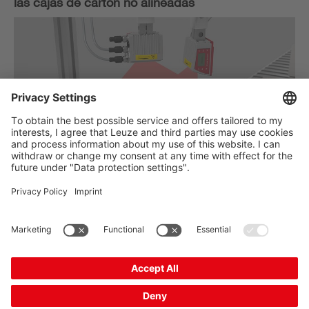
las cajas de cartón no alineadas
Requisito:
Cuando se envían mercancías de pedidos por correo y de
comercio electrónico se debe leer el código de barras de las
etiquetas de envío. Las dimensiones y la orientación de las
cajas de cartón no alineadas varían significativamente. La