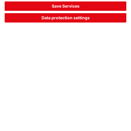
información leída se debe transmitir a un control.
Solución:
El portal modular de escáners MSPi usa al menos dos
lectores de códigos de barras alineados entre sí para leer
códigos de barras no alineados. Si es necesario, también
ofrecemos configuraciones del portal hechas a medida para
su aplicación. Los portales se pueden integrar fácilmente al
control a través de las interfaces de bus de campo
integradas.
[16] Lectura de códigos manual