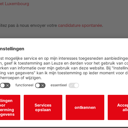
e et Luxembourg
itez pas à nous envoyer votre
candidature spontanée
.
 internet correspondants :
lique Tchèque
IN – Inde
mark
IT - Italie
agne
KR – Corée
ne
MX – Mexique
e
MY – Malaisie