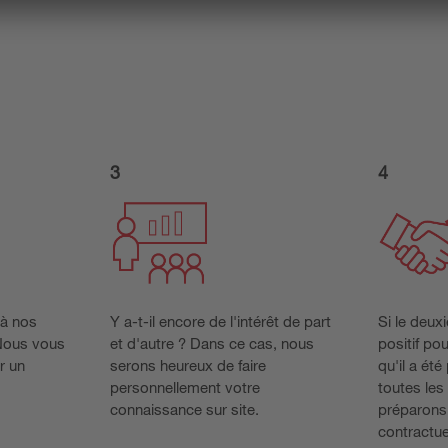
3
4
 à nos
Y a-t-il encore de l'intérêt de part
Si le deux
 Nous vous
et d'autre ? Dans ce cas, nous
positif po
r un
serons heureux de faire
qu'il a ét
personnellement votre
toutes les
connaissance sur site.
préparons
contractue