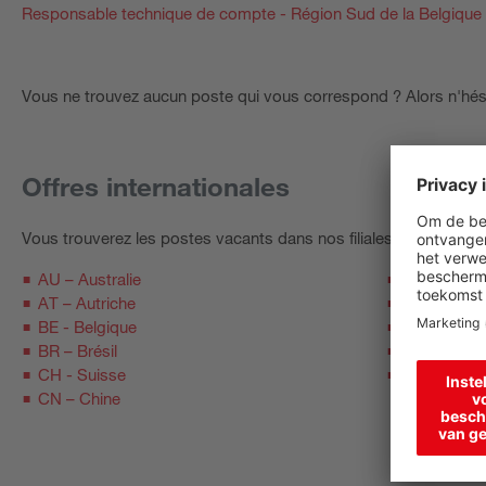
Responsable technique de compte - Région Sud de la Belgiqu
Vous ne trouvez aucun poste qui vous correspond ? Alors n'hés
Offres internationales
Vous trouverez les postes vacants dans nos filiales sur les sites
AU – Australie
CZ – Répub
AT – Autriche
DK - Dane
BE - Belgique
DE - Allem
BR – Brésil
ES - Espag
CH - Suisse
FR - Franc
CN – Chine