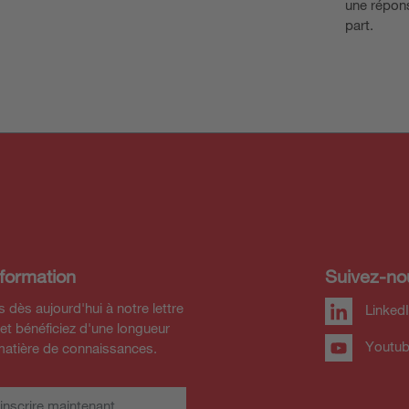
une répons
part.
nformation
Suivez-no
 dès aujourd'hui à notre lettre
Linked
 et bénéficiez d'une longueur
Youtu
matière de connaissances.
inscrire maintenant