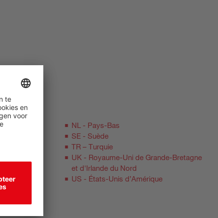
NL - Pays-Bas
SE - Suède
TR – Turquie
UK - Royaume-Uni de Grande-Bretagne
et d'Irlande du Nord
US - États-Unis d’Amérique