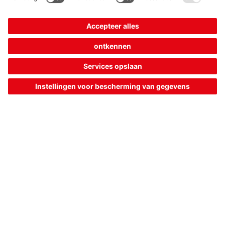
IS 218MM.2/4NO-12E
Détecteur inductif
Numéro d’article :
50151282
Série:
218
Forme:
Cylindrique, 18 mm
Lim. typ. de la portée S
:
12 mm
n