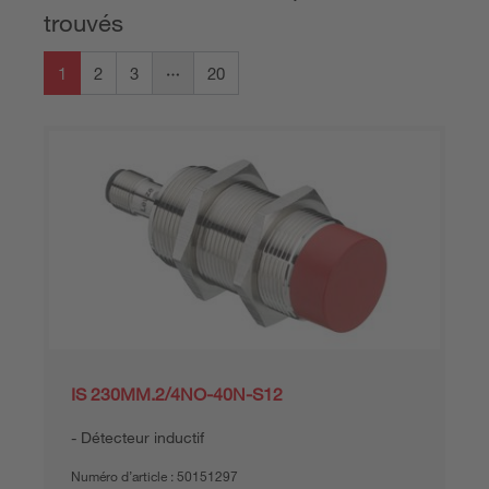
trouvés
1
2
3
20
IS 230MM.2/4NO-40N-S12
Détecteur inductif
Numéro d’article :
50151297