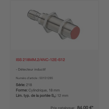
ISS 218MM.2/4NC-12E-S12
Détecteur inductif
Numéro d’article :
50151285
Série:
218
Forme:
Cylindrique, 18 mm
Lim. typ. de la portée S
:
12 mm
n
84,00 €*
Prix catalogue: