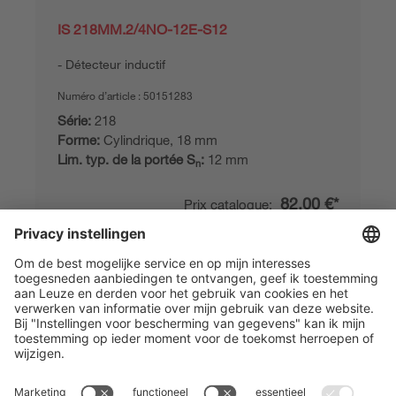
IS 218MM.2/4NO-12E-S12
Détecteur inductif
Numéro d’article :
50151283
Série:
218
Forme:
Cylindrique, 18 mm
Lim. typ. de la portée S
:
12 mm
n
82,00 €*
Prix catalogue:
Votre prix:
Se connecter
Disponible immédiatement
Comparer
Ajouter au
Demander
panier
une offre