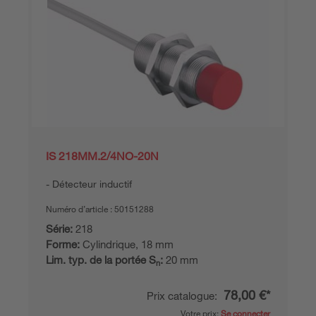
IS 218MM.2/4NO-20N
Détecteur inductif
Numéro d’article :
50151288
Série:
218
Forme:
Cylindrique, 18 mm
Lim. typ. de la portée S
:
20 mm
n
78,00 €*
Prix catalogue:
Votre prix:
Se connecter