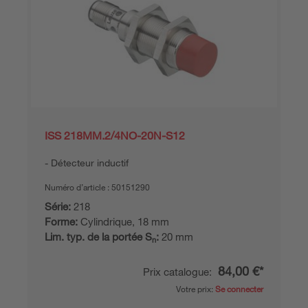
ISS 218MM.2/4NO-20N-S12
Détecteur inductif
Numéro d’article :
50151290
Série:
218
Forme:
Cylindrique, 18 mm
Lim. typ. de la portée S
:
20 mm
n
84,00 €*
Prix catalogue:
Votre prix:
Se connecter