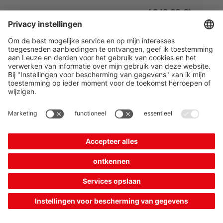
4 249,00 €*
Prix catalogue:
Votre prix:
Se connecter
Délais de livraison d'env. 7 jours ouvrables
Comparer
Ajouter au
Demander
panier
une offre