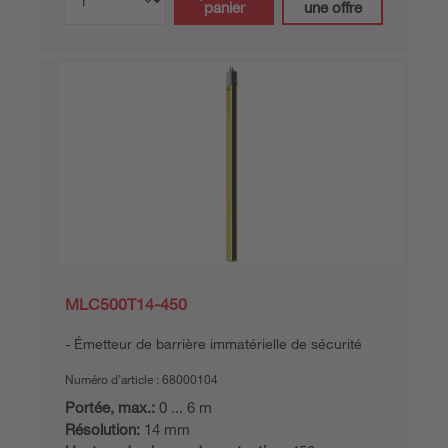
panier
une offre
MLC500T14-450
Émetteur de barrière immatérielle de sécurité
Numéro d’article :
68000104
Portée, max.:
0 ... 6 m
Résolution:
14 mm