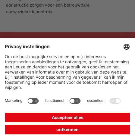
constructie zorgen voor een betrouwbare
aanwezigheidscontrole.
The Sensor People
Quick links
Nieuwsbrief
Volg ons
Contact
* Alle prijzen excl. btw en
Gegevensbescherming
verzendkosten, tenzij
Cookie Einstellungen