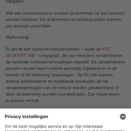
Opgave:
Met een contrastsensor moeten drukmerken op een product
worden herkend. De drukmerken en achtergronden kunnen
per product verschillen.
Oplossing:
Er wordt een optische contrastsensor – zoals de
KRT
3B
of
KRT 18B
– toegepast, die via meerdere zenderkleuren
de optimale contrastverhoudingen bepaalt. De zenderkleuren
worden via een teach-routine eenmalig ingeleerd en in de
sensor of de besturing opgeslagen. Via IO-Link kunnen
daarna gedefinieerde en ingeleerde producten uit het
receptengeheugen van de sensor worden geselecteerd of
door de besturing worden overgedragen. Een nieuw teach-
in-proces vervalt.
Voordelen IO-Link:
Bij een productwissel worden voorinstellingen van de
recepturen overgenomen uit het geheugen