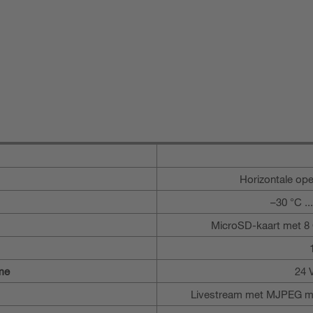
Horizontale ope
–30 °C ..
MicroSD-kaart met 8 
me
24 
Livestream met MJPEG met