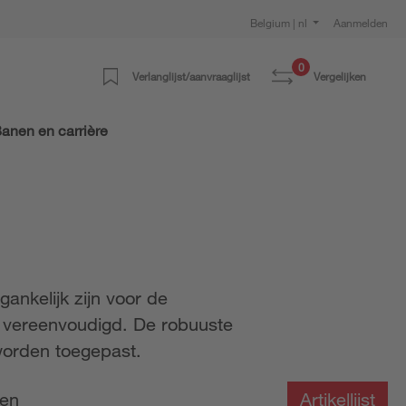
Belgium | nl
Aanmelden
0
Verlanglijst/aanvraaglijst
Vergelijken
anen en carrière
gankelijk zijn voor de
n vereenvoudigd. De robuuste
worden toegepast.
pen
Artikellijst