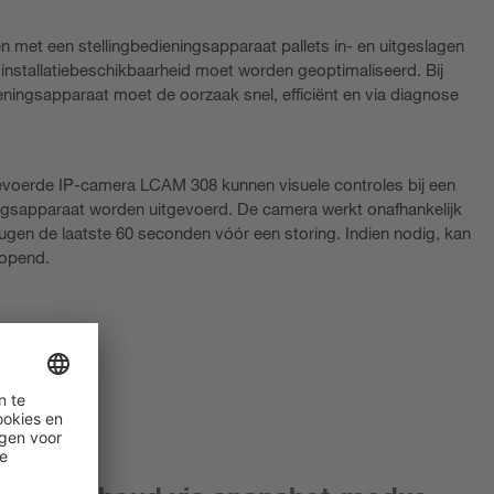
n met een stellingbedieningsapparaat pallets in- en uitgeslagen
nstallatiebeschikbaarheid moet worden geoptimaliseerd. Bij
dieningsapparaat moet de oorzaak snel, efficiënt en via diagnose
gevoerde IP-camera LCAM 308 kunnen visuele controles bij een
ingsapparaat worden uitgevoerd. De camera werkt onafhankelijk
eugen de laatste 60 seconden vóór een storing. Indien nodig, kan
eopend.