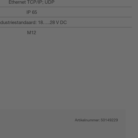
Ethernet TCP/IP; UDP
IP 65
ndustriestandaard: 18…..28 V DC
M12
Artikelnummer:
50149229