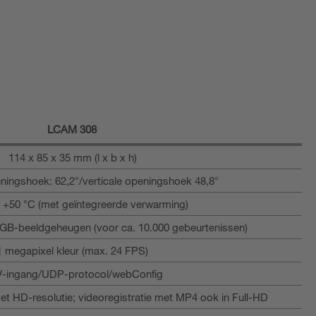
LCAM 308
114 x 85 x 35 mm (l x b x h)
ningshoek: 62,2°/verticale openingshoek 48,8°
. +50 °C (met geïntegreerde verwarming)
GB-beeldgeheugen (voor ca. 10.000 gebeurtenissen)
1 megapixel kleur (max. 24 FPS)
V-ingang/UDP-protocol/webConfig
 HD-resolutie; videoregistratie met MP4 ook in Full-HD