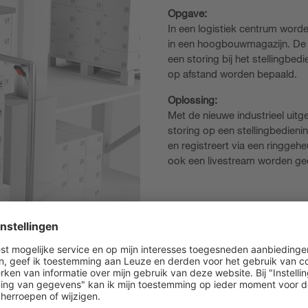
Opgave:
In een logistiek centrum worde
in een hoogbouwmagazijn. De i
een storing bij het stellingbe
op afstand worden bepaald.
Oplossing:
Met de nieuwe industrieel uit
storing op een stellingbedien
en registreert via een ringgeh
ook een livestream worden g