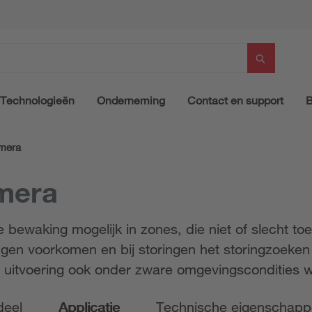
Technologieën
Onderneming
Contact en support
B
amera
amera
e bewaking mogelijk in zones, die niet of slecht toe
ingen voorkomen en bij storingen het storingzoeke
e uitvoering ook onder zware omgevingscondities 
deel
Applicatie
Technische eigenschap