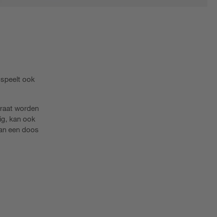
r speelt ook
araat worden
ig, kan ook
van een doos