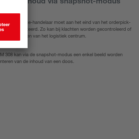
n doosinhoud via snapshot-modus
een E-commerce-handelaar moet aan het eind van het orderpick-
gedocumenteerd. Zo kan bij klachten worden gecontroleerd of
bij het verlaten van het logistiek centrum.
M 308 kan via de snapshot-modus een enkel beeld worden
teren van de inhoud van een doos.