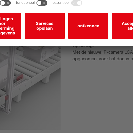
Documentatie va
Opgave:
In het logistiek centrum van 
proces de doosinhoud worden 
alle goederen in de doos zaten 
Oplossing:
Met de nieuwe IP-camera LCA
opgenomen, voor het documen