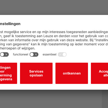
 moeten botsingen tussen de individuele hangers worden
 bepaald.
and tussen de hangers. De apparaten meten op een
 gebeurt via het display of IO-Link.