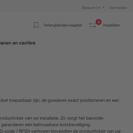
Belgium | nl
Aanmelden
0
Verlanglijst/aanvraaglijst
Vergelijken
anen en carrière
ibel toepasbaar zijn, de goederen exact positioneren en een
ductiviteit van uw installatie. Zo zorgt het barcode-
n garanderen een betrouwbare botsbeveiliging.
 2D-code / RFID) verhogen bovendien de productiviteit van uw