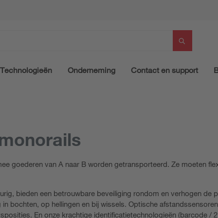
Technologieën
Onderneming
Contact en support
B
monorails
mee goederen van A naar B worden getransporteerd. Ze moeten flex
urig, bieden een betrouwbare beveiliging rondom en verhogen de pro
in bochten, op hellingen en bij wissels. Optische afstandssensore
sposities. En onze krachtige identificatietechnologieën (barcode /