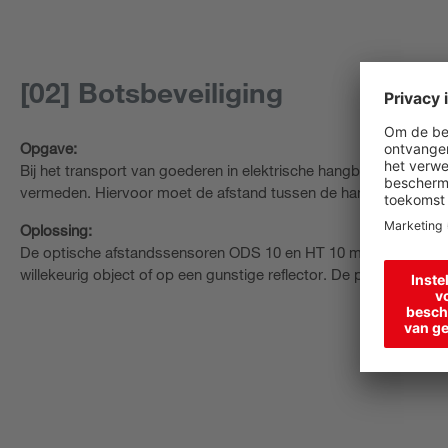
[02] Botsbeveiliging
Opgave:
Bij het transport van goederen in elektrische hangbanen (EHB)
vermeden. Hiervoor moet de afstand tussen de hangers worden
Oplossing:
De optische afstandssensoren ODS 10 en HT 10 meten de afst
willekeurig object of op een gunstige reflector. De parametrering