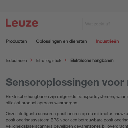
Producten
Oplossingen en diensten
Industrieën
Industrieën
Intra logistiek
Elektrische hangbanen
Sensoroplossingen voor 
Elektrische hangbanen zijn railgeleide transportsystemen, waar
efficiënt productieproces waarborgen.
Onze intelligente sensoren positioneren op de millimeter nauwke
positioneringssysteem BPS voor een betrouwbare positionering 
Veiligheidslaserscanners beveiligen gevarenzones bij overdracht