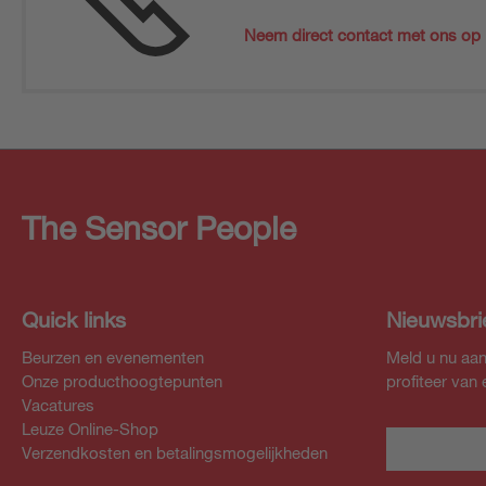
Neem direct contact met ons op
The Sensor People
Quick links
Nieuwsbri
Beurzen en evenementen
Meld u nu aan
Onze producthoogtepunten
profiteer van
Vacatures
Leuze Online-Shop
Verzendkosten en betalingsmogelijkheden