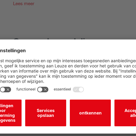
Lees meer
Gevarenbeoordeling
De bedrijfsveiligheidsverordening (BetrSichV) bevat voor we
arbeidsmiddelen een gevarenbeoordeling moet worden uitge
worden geactualiseerd. Onze experts ondersteunen u bij de 
documentatie.
Lees meer
Conformiteitsbeoordeling volg