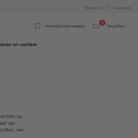
Belgium | nl
Aanmelden
0
Verlanglijst/aanvraaglijst
Vergelijken
anen en carrière
el trekt op
ied van
riften, niet