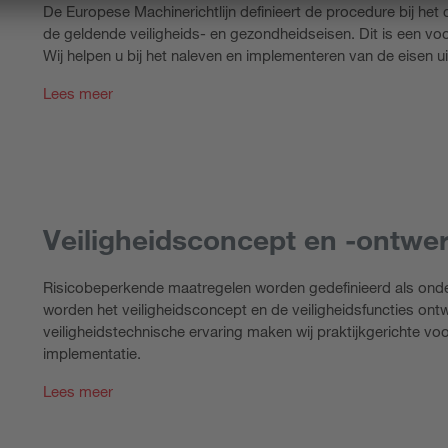
De Europese Machinerichtlijn definieert de procedure bij h
de geldende veiligheids- en gezondheidseisen. Dit is een vo
Wij helpen u bij het naleven en implementeren van de eisen uit
Lees meer
Veiligheidsconcept en -ontwe
Risicobeperkende maatregelen worden gedefinieerd als onder
worden het veiligheidsconcept en de veiligheidsfuncties on
veiligheidstechnische ervaring maken wij praktijkgerichte vo
implementatie.
Lees meer