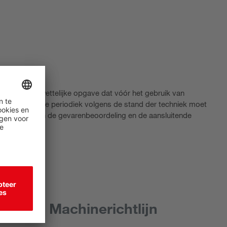
rkgevers de wettelijke opgave dat vóór het gebruik van
voerd en deze periodiek volgens de stand der techniek moet
uitvoering van de gevarenbeoordeling en de aansluitende
ens de Machinerichtlijn