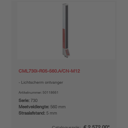
CML730i-R05-560.A/CN-M12
Lichtscherm ontvanger
Artikelnummer:
50118661
Serie:
730
Meetveldlengte:
560 mm
Straalafstand:
5 mm
€ 2.572,00*
Catalogusprijs: