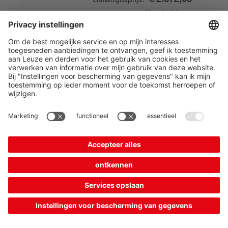
Uw prijs:
Inloggen
Verwachte levertijd: 14 werkdagen
Vergelijken
In de
Offerte
winkelwagen
aanvragen
Meer weergeven
(5)
Combinatieproduct