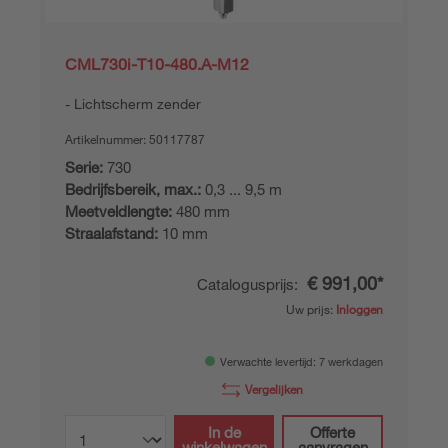
CML730i-T10-480.A-M12
Lichtscherm zender
Artikelnummer:
50117787
Serie:
730
Bedrijfsbereik, max.:
0,3 ... 9,5 m
Meetveldlengte:
480 mm
Straalafstand:
10 mm
€ 991,00*
Catalogusprijs:
Uw prijs:
Inloggen
Verwachte levertijd: 7 werkdagen
Vergelijken
In de
Offerte
winkelwagen
aanvragen