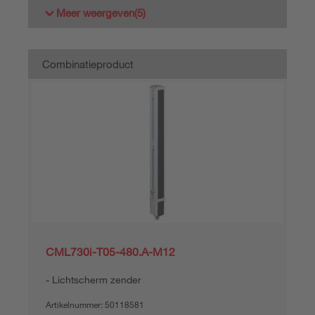
Meer weergeven
(5)
Combinatieproduct
CML730i-T05-480.A-M12
Lichtscherm zender
Artikelnummer:
50118581