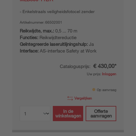
Enkelstraals veiligheidsfotocel zender
Artikelnummer:
66502001
Reikwijdte, max.:
0,5 ... 70 m
Functies:
Reikwijdtereductie
Geïntegreerde laseruitlijningshulp:
Ja
Interface:
AS-interface Safety at Work
€ 430,00*
Catalogusprijs:
Uw prijs:
Inloggen
Op aanvraag
Vergelijken
In de
Offerte
winkelwagen
aanvragen