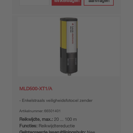
winkelwagen
aanvragen
MLD500-XT1/A
Enkelstraals veiligheidsfotocel zender
Artikelnummer:
66501401
Reikwijdte, max.:
20 ... 100 m
Functies:
Reikwijdtereductie
Geïntegreerde laseruitlijningshulp:
Nee