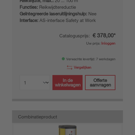
Reikwijdte, max.:
20 ... 100 m
Functies:
Reikwijdtereductie
Geïntegreerde laseruitlijningshulp:
Nee
Interface:
AS-interface Safety at Work
€ 378,00*
Catalogusprijs:
Uw prijs:
Inloggen
Verwachte levertijd: 7 werkdagen
Vergelijken
In de
Offerte
winkelwagen
aanvragen
Combinatieproduct