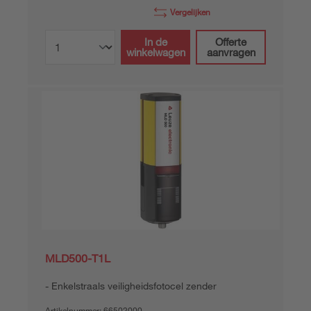
Vergelijken
In de
Offerte
winkelwagen
aanvragen
MLD500-T1L
Enkelstraals veiligheidsfotocel zender
Artikelnummer:
66502000