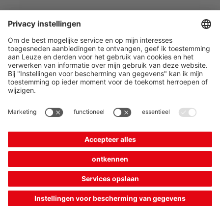
€ 591,00*
Catalogusprijs:
Uw prijs:
Inloggen
Verwachte levertijd: 7 werkdagen
Vergelijken
In de
Offerte
winkelwagen
aanvragen