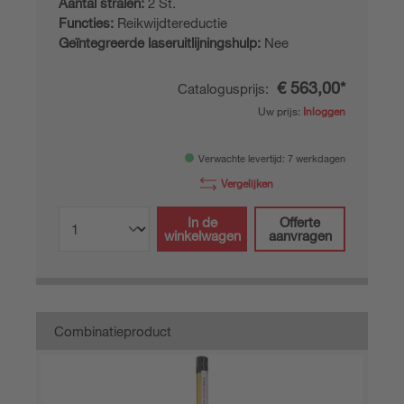
Aantal stralen:
2 St.
Functies:
Reikwijdtereductie
Geïntegreerde laseruitlijningshulp:
Nee
€ 563,00*
Catalogusprijs:
Uw prijs:
Inloggen
Verwachte levertijd: 7 werkdagen
Vergelijken
In de
Offerte
winkelwagen
aanvragen
Combinatieproduct