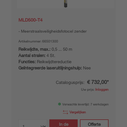
MLD500-T4
Meerstraalsveiligheidsfotocel zender
Artikelnummer:
66501300
Reikwijdte, max.:
0,5 ... 50 m
Aantal stralen:
4 St.
Functies:
Reikwijdtereductie
Geïntegreerde laseruitlijningshulp:
Nee
€ 732,00*
Catalogusprijs:
Uw prijs:
Inloggen
Verwachte levertijd: 7 werkdagen
Vergelijken
In de
Offerte