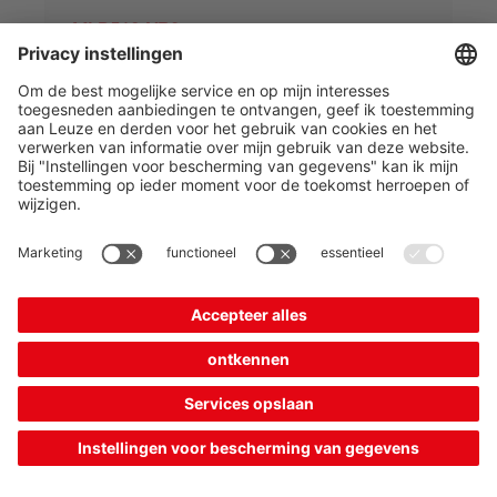
MLD510-XR2
Meerstraalsveiligheidsfotocel ontvanger
Artikelnummer:
66533500
Aantal stralen:
2 St.
Functies:
Automatische herstart
€ 1.132,00*
Catalogusprijs:
Uw prijs:
Inloggen
Verwachte levertijd: 7 werkdagen
Vergelijken
In de
Offerte
winkelwagen
aanvragen