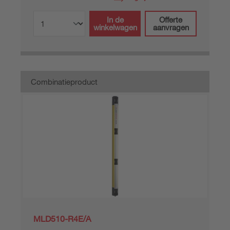
In de
Offerte
winkelwagen
aanvragen
Combinatieproduct
MLD510-R4E/A