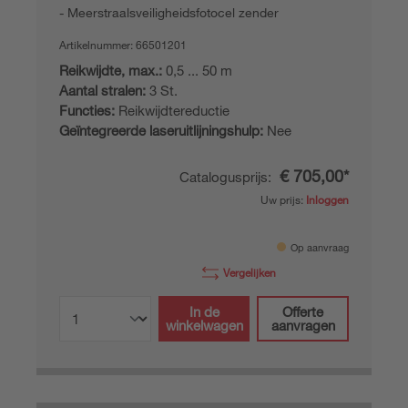
Meerstraalsveiligheidsfotocel zender
Artikelnummer:
66501201
Reikwijdte, max.:
0,5 ... 50 m
Aantal stralen:
3 St.
Functies:
Reikwijdtereductie
Geïntegreerde laseruitlijningshulp:
Nee
€ 705,00*
Catalogusprijs:
Uw prijs:
Inloggen
Op aanvraag
Vergelijken
In de
Offerte
winkelwagen
aanvragen