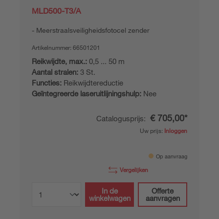
MLD500-T3/A
Meerstraalsveiligheidsfotocel zender
Artikelnummer:
66501201
Reikwijdte, max.:
0,5 ... 50 m
Aantal stralen:
3 St.
Functies:
Reikwijdtereductie
Geïntegreerde laseruitlijningshulp:
Nee
€ 705,00*
Catalogusprijs:
Uw prijs:
Inloggen
Op aanvraag
Vergelijken
In de
Offerte
winkelwagen
aanvragen